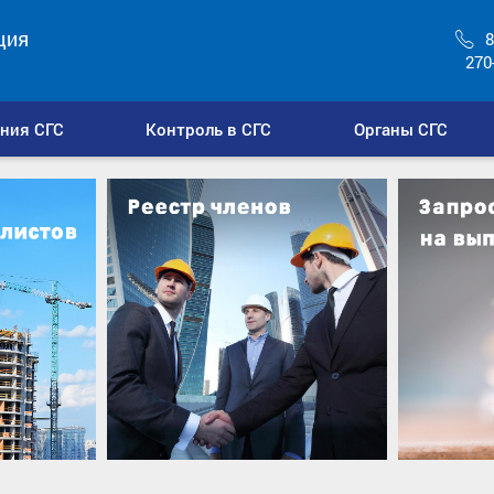
ция
8
270
ния СГС
Контроль в СГС
Органы СГС