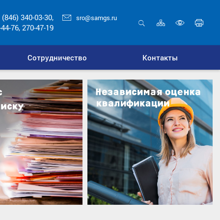
 (846) 340-03-30,
sro@samgs.ru
Карта
Печ
-44-76, 270-47-19
сайта
стр
Открыть
Включ
поиск
верси
Сотрудничество
Контакты
для
слабо