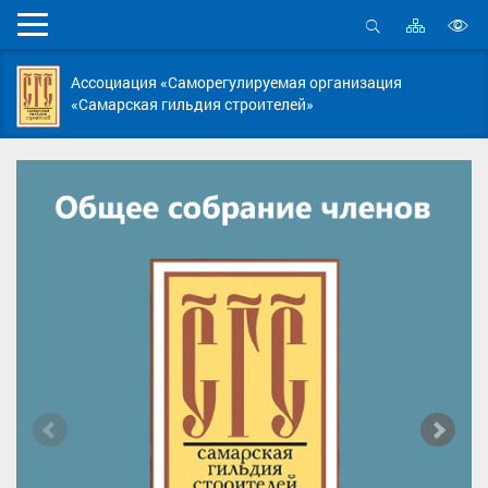
Карта
Мобильное
сайта
Открыть
В
меню
поиск
в
Ассоциация «Саморегулируемая организация
д
«Самарская гильдия строителей»
с