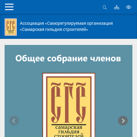
Карта
Мобильное
сайта
Открыть
В
меню
поиск
в
Ассоциация «Саморегулируемая организация
д
«Самарская гильдия строителей»
с