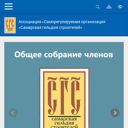
Карта
Мобильное
сайта
Открыть
В
меню
поиск
в
Ассоциация «Саморегулируемая организация
д
«Самарская гильдия строителей»
с