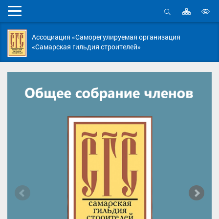
Карта
Мобильное
сайта
Открыть
В
меню
поиск
в
Ассоциация «Саморегулируемая организация
д
«Самарская гильдия строителей»
с