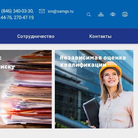
 (846) 340-03-30,
sro@samgs.ru
Карта
Печ
-44-76, 270-47-19
сайта
стр
Открыть
Включ
поиск
верси
Сотрудничество
Контакты
для
слабо