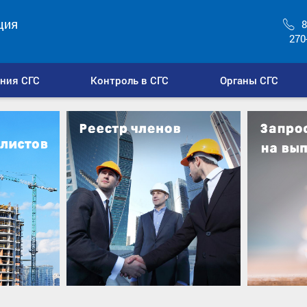
ция
8
270
ния СГС
Контроль в СГС
Органы СГС