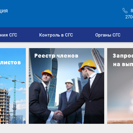
ция
8
270
ния СГС
Контроль в СГС
Органы СГС