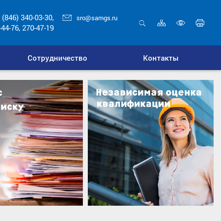
 (846) 340-03-30,
sro@samgs.ru
Карта
Печ
-44-76, 270-47-19
сайта
стр
Открыть
Включ
поиск
верси
Сотрудничество
Контакты
для
слабо