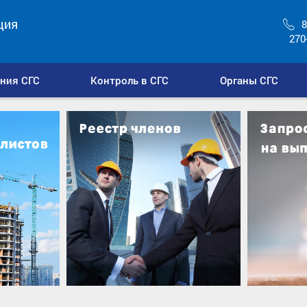
ция
8
270
ния СГС
Контроль в СГС
Органы СГС