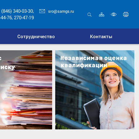
 (846) 340-03-30,
sro@samgs.ru
Карта
Печ
-44-76, 270-47-19
сайта
стр
Открыть
Включ
поиск
верси
Сотрудничество
Контакты
для
слабо