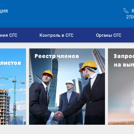
ция
8
270
ния СГС
Контроль в СГС
Органы СГС