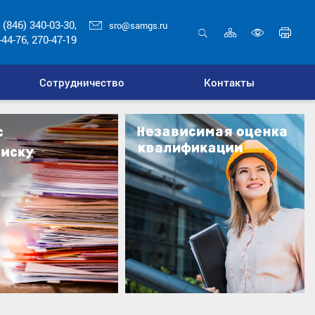
 (846) 340-03-30,
sro@samgs.ru
Карта
Печ
-44-76, 270-47-19
сайта
стр
Открыть
Включ
поиск
верси
Сотрудничество
Контакты
для
слабо