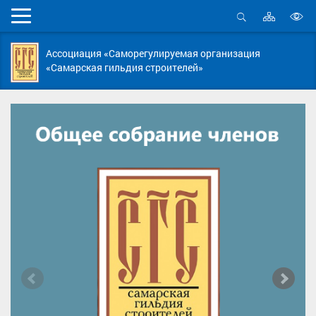
Карта
Мобильное
сайта
Открыть
В
меню
поиск
в
Ассоциация «Саморегулируемая организация
д
«Самарская гильдия строителей»
с