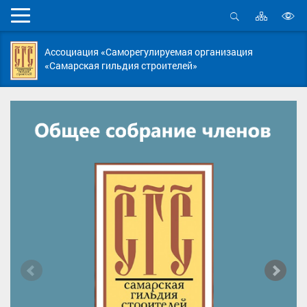
Карта
Мобильное
сайта
Открыть
В
меню
поиск
в
Ассоциация «Саморегулируемая организация
д
«Самарская гильдия строителей»
с