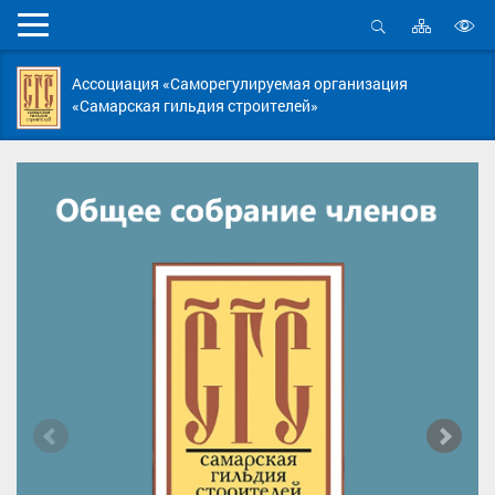
Карта
Мобильное
сайта
Открыть
В
меню
поиск
в
Ассоциация «Саморегулируемая организация
д
«Самарская гильдия строителей»
с