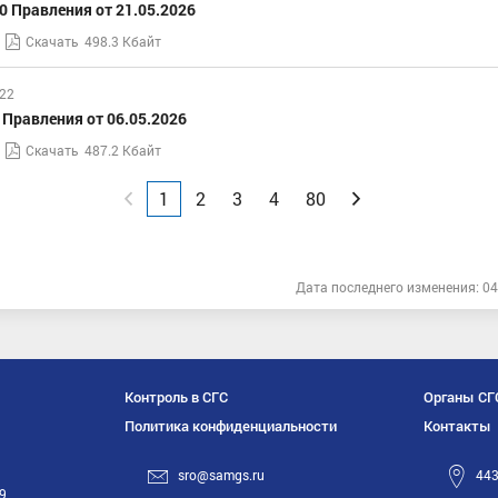
 Правления от 21.05.2026
Скачать
498.3 Кбайт
:22
Правления от 06.05.2026
Скачать
487.2 Кбайт
Назад
1
2
3
4
80
Вперед
Дата последнего изменения: 04
Контроль в СГС
Органы СГ
Политика конфиденциальности
Контакты
sro@samgs.ru
443
19