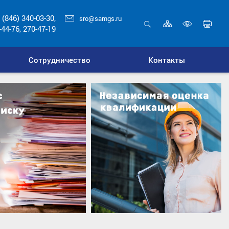
 (846) 340-03-30,
sro@samgs.ru
Карта
Печ
-44-76, 270-47-19
сайта
стр
Открыть
Включ
поиск
верси
Сотрудничество
Контакты
для
слабо