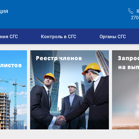
ция
8
270
ния СГС
Контроль в СГС
Органы СГС