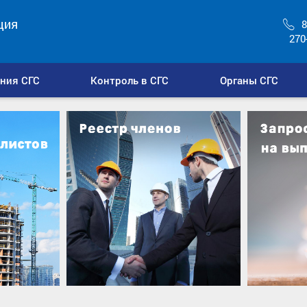
ция
8
270
ния СГС
Контроль в СГС
Органы СГС