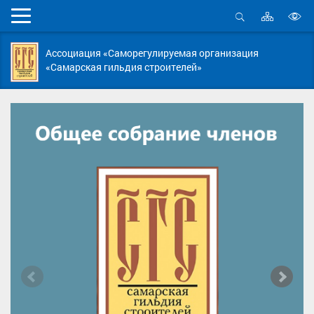
Карта
Мобильное
сайта
Открыть
В
меню
поиск
в
Ассоциация «Саморегулируемая организация
д
«Самарская гильдия строителей»
с