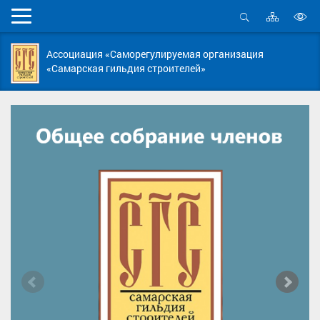
Карта
Мобильное
сайта
Открыть
В
меню
поиск
в
Ассоциация «Саморегулируемая организация
д
«Самарская гильдия строителей»
с