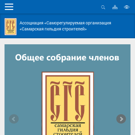
Карта
Мобильное
сайта
Открыть
В
меню
поиск
в
Ассоциация «Саморегулируемая организация
д
«Самарская гильдия строителей»
с