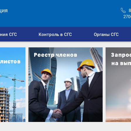
ция
8
270
ния СГС
Контроль в СГС
Органы СГС