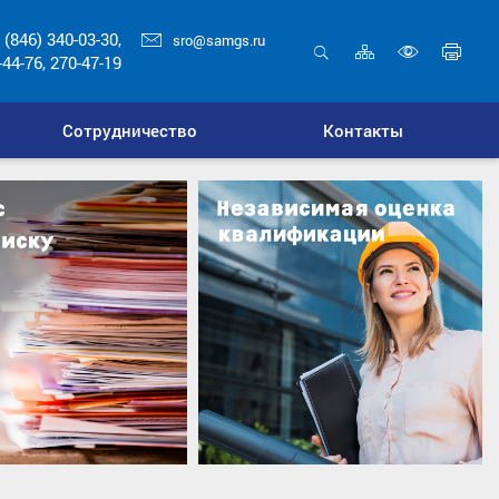
 (846) 340-03-30,
sro@samgs.ru
Карта
Печ
-44-76, 270-47-19
сайта
стр
Открыть
Включ
поиск
верси
Сотрудничество
Контакты
для
слабо