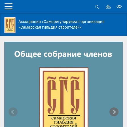
Карта
Мобильное
сайта
Открыть
В
меню
поиск
в
Ассоциация «Саморегулируемая организация
д
«Самарская гильдия строителей»
с