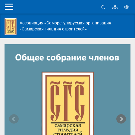
Карта
Мобильное
сайта
Открыть
В
меню
поиск
в
Ассоциация «Саморегулируемая организация
д
«Самарская гильдия строителей»
с