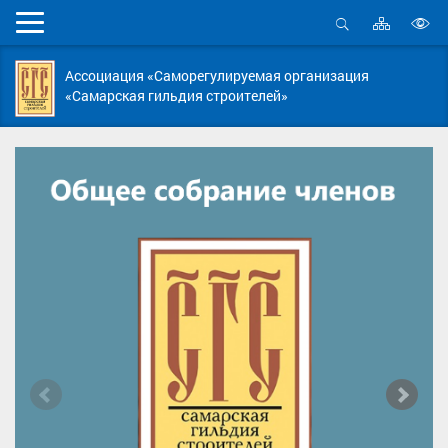
Карта
Мобильное
сайта
Открыть
В
меню
поиск
в
Ассоциация «Саморегулируемая организация
д
«Самарская гильдия строителей»
с