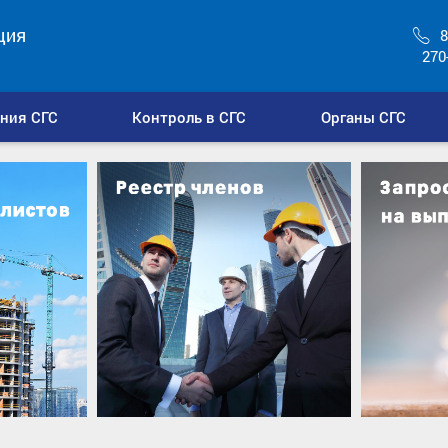
ция
8
270
ния СГС
Контроль в СГС
Органы СГС