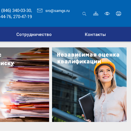
 (846) 340-03-30,
sro@samgs.ru
Карта
Печ
-44-76, 270-47-19
сайта
стр
Открыть
Включ
поиск
верси
Сотрудничество
Контакты
для
слабо