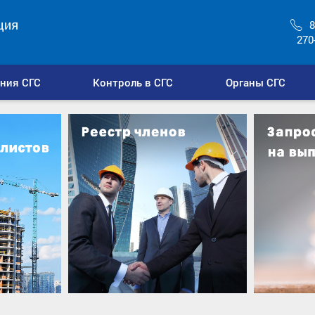
ция
8
270
ния СГС
Контроль в СГС
Органы СГС