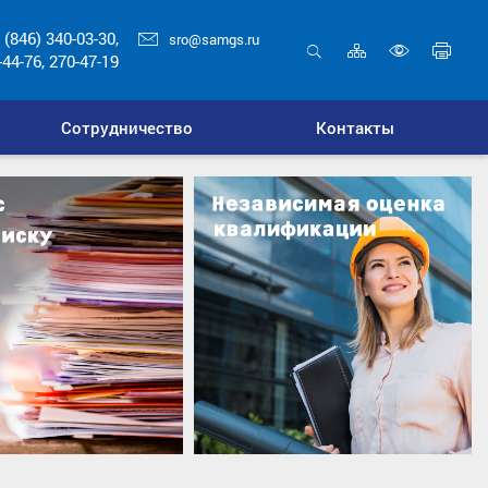
 (846) 340-03-30,
sro@samgs.ru
Карта
Печ
-44-76, 270-47-19
сайта
стр
Открыть
Включ
поиск
верси
Сотрудничество
Контакты
для
слабо