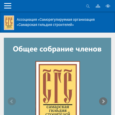
Карта
Мобильное
сайта
Открыть
В
меню
поиск
в
Ассоциация «Саморегулируемая организация
д
«Самарская гильдия строителей»
с