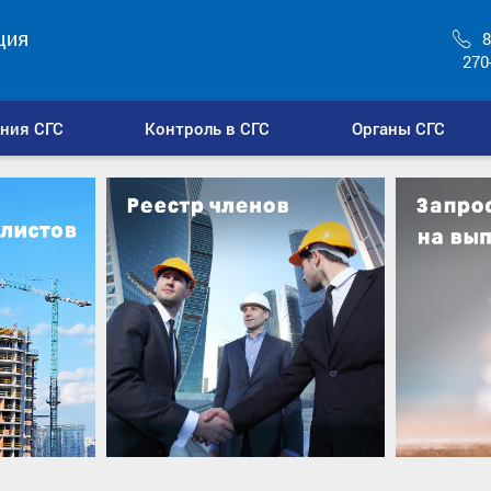
ция
8
270
ния СГС
Контроль в СГС
Органы СГС