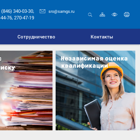
 (846) 340-03-30,
sro@samgs.ru
Карта
Печ
-44-76, 270-47-19
сайта
стр
Открыть
Включ
поиск
верси
Сотрудничество
Контакты
для
слабо