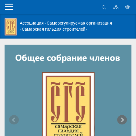
Карта
Мобильное
сайта
Открыть
В
меню
поиск
в
Ассоциация «Саморегулируемая организация
д
«Самарская гильдия строителей»
с