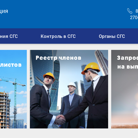
ция
8
270
ния СГС
Контроль в СГС
Органы СГС