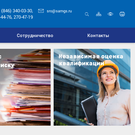
 (846) 340-03-30,
sro@samgs.ru
Карта
Печ
-44-76, 270-47-19
сайта
стр
Открыть
Включ
поиск
верси
Сотрудничество
Контакты
для
слабо