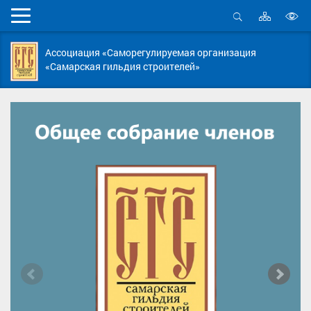
Карта
Мобильное
сайта
Открыть
В
меню
поиск
в
Ассоциация «Саморегулируемая организация
д
«Самарская гильдия строителей»
с