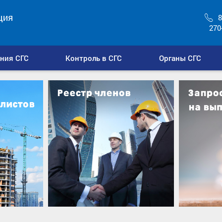
ция
8
270
ния СГС
Контроль в СГС
Органы СГС