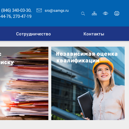
 (846) 340-03-30,
sro@samgs.ru
Карта
Печ
-44-76, 270-47-19
сайта
стр
Открыть
Включ
поиск
верси
Сотрудничество
Контакты
для
слабо