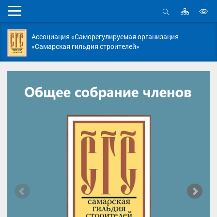
Карта
Мобильное
сайта
Открыть
В
меню
поиск
в
Ассоциация «Саморегулируемая организация
д
«Самарская гильдия строителей»
с