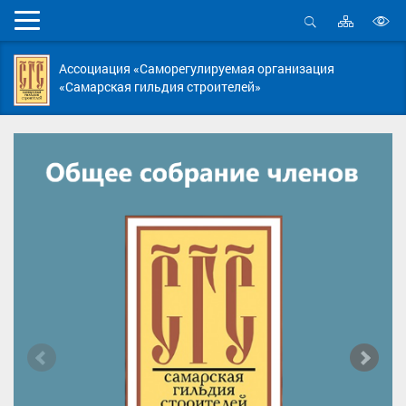
Карта
Мобильное
сайта
Открыть
В
меню
поиск
в
Ассоциация «Саморегулируемая организация
д
«Самарская гильдия строителей»
с