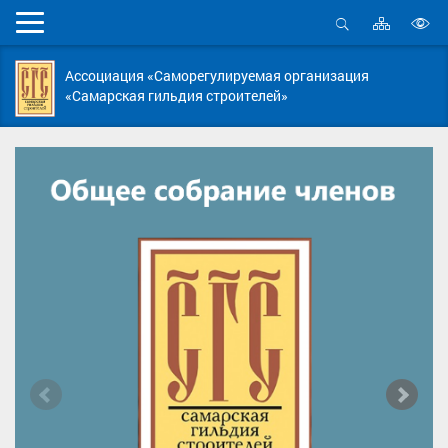
Карта
Мобильное
сайта
Открыть
В
меню
поиск
в
Ассоциация «Саморегулируемая организация
д
«Самарская гильдия строителей»
с