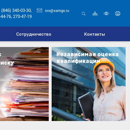
 (846) 340-03-30,
sro@samgs.ru
Карта
Печ
-44-76, 270-47-19
сайта
стр
Открыть
Включ
поиск
верси
Сотрудничество
Контакты
для
слабо