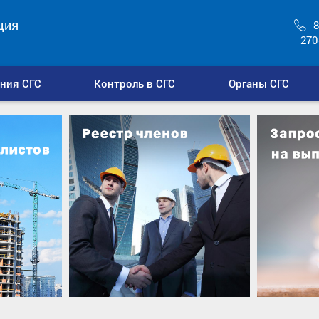
ция
8
270
ния СГС
Контроль в СГС
Органы СГС