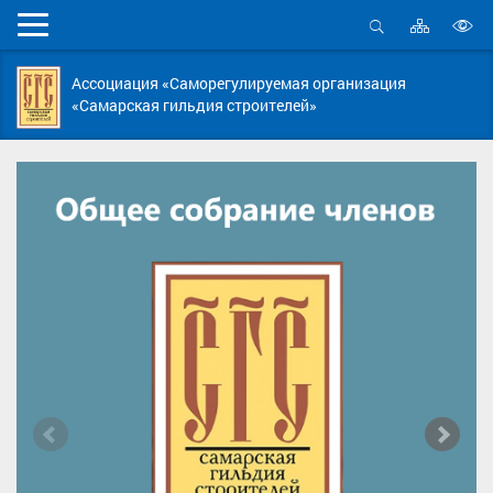
Карта
Мобильное
сайта
Открыть
В
меню
поиск
в
Ассоциация «Саморегулируемая организация
д
«Самарская гильдия строителей»
с