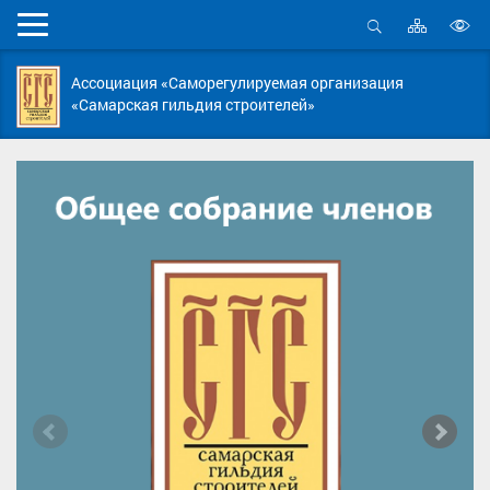
Карта
Мобильное
сайта
Открыть
В
меню
поиск
в
Ассоциация «Саморегулируемая организация
д
«Самарская гильдия строителей»
с