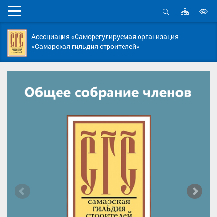
Карта
Мобильное
сайта
Открыть
В
меню
поиск
в
Ассоциация «Саморегулируемая организация
д
«Самарская гильдия строителей»
с