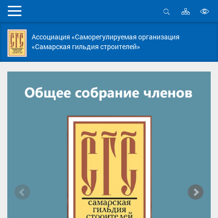
Карта
Мобильное
сайта
Открыть
В
меню
поиск
в
Ассоциация «Саморегулируемая организация
д
«Самарская гильдия строителей»
с