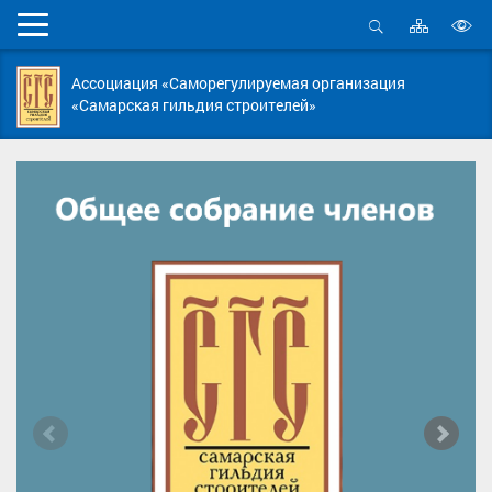
Карта
Мобильное
сайта
Открыть
В
меню
поиск
в
Ассоциация «Саморегулируемая организация
д
«Самарская гильдия строителей»
с