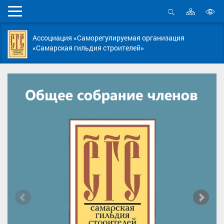
Карта
Мобильное
сайта
Открыть
В
меню
поиск
в
Ассоциация «Саморегулируемая организация
д
«Самарская гильдия строителей»
с