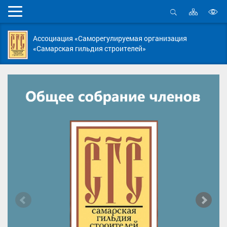
Карта
Мобильное
сайта
Открыть
В
меню
поиск
в
Ассоциация «Саморегулируемая организация
д
«Самарская гильдия строителей»
с