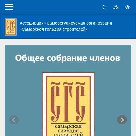
Карта
Мобильное
сайта
Открыть
В
меню
поиск
в
Ассоциация «Саморегулируемая организация
д
«Самарская гильдия строителей»
с