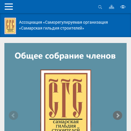
Карта
Мобильное
сайта
Открыть
В
меню
поиск
в
Ассоциация «Саморегулируемая организация
д
«Самарская гильдия строителей»
с