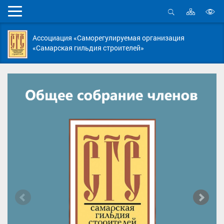
Карта
Мобильное
сайта
Открыть
В
меню
поиск
в
Ассоциация «Саморегулируемая организация
д
«Самарская гильдия строителей»
с