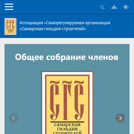
Карта
Мобильное
сайта
Открыть
В
меню
поиск
в
Ассоциация «Саморегулируемая организация
д
«Самарская гильдия строителей»
с