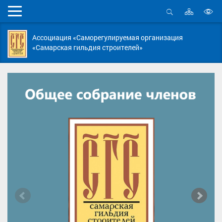
Карта
Мобильное
сайта
Открыть
В
меню
поиск
в
Ассоциация «Саморегулируемая организация
д
«Самарская гильдия строителей»
с